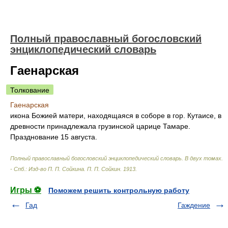
Полный православный богословский
энциклопедический словарь
Гаенарская
Толкование
Гаенарская
икона Божией матери, находящаяся в соборе в гор. Кутаисе, в
древности принадлежала грузинской царице Тамаре.
Празднование 15 августа.
Полный православный богословский энциклопедический словарь. В двух томах.
- Спб.: Изд-во П. П. Сойкина
.
П. П. Сойкин
.
1913
.
Игры ⚽
Поможем решить контрольную работу
Гад
Гаждение